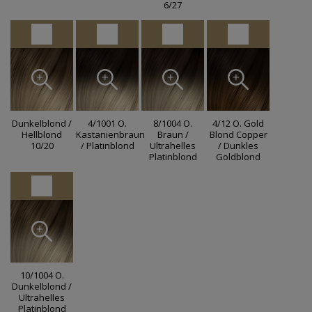
6/27
Dunkelblond /
4/1001 O.
8/1004 O.
4/12 O. Gold
Hellblond
Kastanienbraun
Braun /
Blond Copper
10/20
/ Platinblond
Ultrahelles
/ Dunkles
Platinblond
Goldblond
10/1004 O.
Dunkelblond /
Ultrahelles
Platinblond