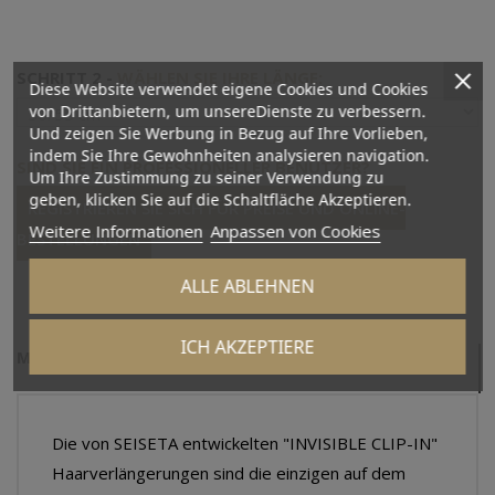
SCHRITT 2 -
WÄHLEN SIE IHRE LÄNGE:
Diese Website verwendet eigene Cookies und Cookies
von Drittanbietern, um unsereDienste zu verbessern.
Und zeigen Sie Werbung in Bezug auf Ihre Vorlieben,
indem Sie Ihre Gewohnheiten analysieren navigation.
SIND SIE EIN PROFESSIONELLER BENUTZER?
Um Ihre Zustimmung zu seiner Verwendung zu
geben, klicken Sie auf die Schaltfläche Akzeptieren.
REGISTRIEREN SIE SICH FÜR PREISE UND ONLINE-
Weitere Informationen
Anpassen von Cookies
BESTELLUNGEN
ALLE ABLEHNEN
ICH AKZEPTIERE
MEHR INFOS
Die von SEISETA entwickelten "INVISIBLE CLIP-IN"
Haarverlängerungen sind die einzigen auf dem