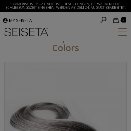
SOMMERPAUSE: 8.–23. AUGUST - BESTELLUNGEN, DIE WÄHREND DER
SCHLIESSUNGSZEIT EINGEHEN, WERDEN AB DEM 24. AUGUST BEARBEITET.
MY SEISETA
0
Invisible Clip-In - Ombre
Colors