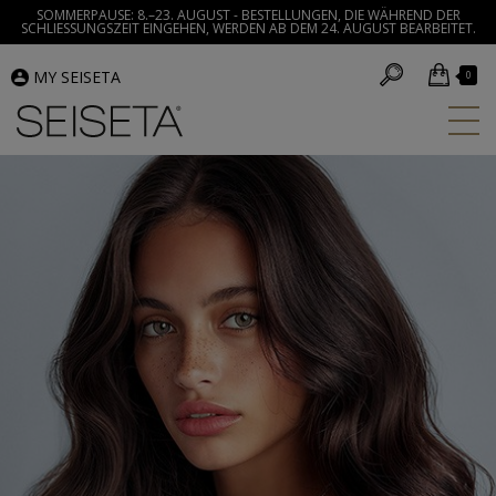
SOMMERPAUSE: 8.–23. AUGUST - BESTELLUNGEN, DIE WÄHREND DER
SCHLIESSUNGSZEIT EINGEHEN, WERDEN AB DEM 24. AUGUST BEARBEITET.
MY SEISETA
0